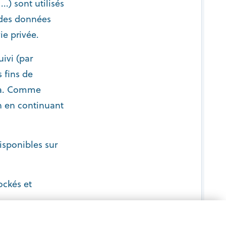
.) sont utilisés
t des données
ie privée.
uivi (par
 fins de
ela. Comme
n en continuant
isponibles sur
ockés et