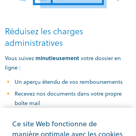
Réduisez les charges
administratives
Vous suivez
minutieusement
votre dossier en
ligne :
Un aperçu étendu de vos remboursements
Recevez nos documents dans votre propre
boîte mail
Trouvez facilement le document nécessaire
Ce site Web fonctionne de
pour votre remboursement
manière optimale avec les cookies
Gérez facilement vos données personnelles