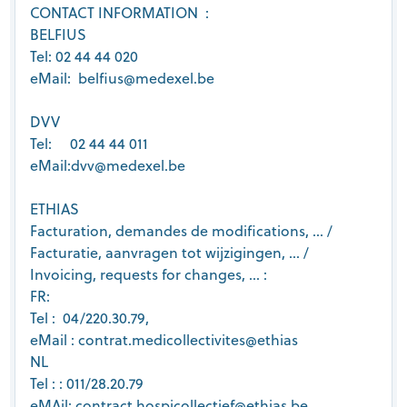
CONTACT INFORMATION :
BELFIUS
Tel: 02 44 44 020
eMail: belfius@medexel.be
DVV
Tel: 02 44 44 011
eMail:dvv@medexel.be
ETHIAS
Facturation, demandes de modifications, … /
Facturatie, aanvragen tot wijzigingen, … /
Invoicing, requests for changes, … :
FR:
Tel : 04/220.30.79,
eMail : contrat.medicollectivites@ethias
NL
Tel : : 011/28.20.79
eMAil: contract.hospicollectief@ethias.be